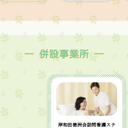
― 併設事業所 ―
岸和田徳洲会
訪問看護ステ