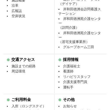
施設概要
（デイケア）
沿革
岸和田徳洲会訪問看護ス
広報誌
テーション
空床状況
岸和田徳洲苑介護センタ
ー
（訪問介護）
岸和田徳洲苑介護センタ
ー
（居宅支援事業所）
グループホーム三田
交通アクセス
採用情報
施設までの経路
介護福祉士
周辺環境
看護師
リハビリスタッフ
介護支援専門員
運転手
ご利用料金
その他
入所（ロングステイ）
お知らせ